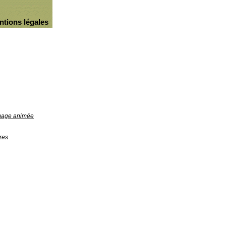
ntions légales
image animée
res