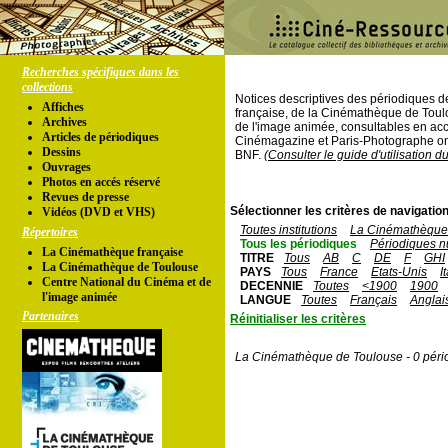
Recherches spécifiques dans les
collections
Notices descriptives des périodiques 
Affiches
française, de la Cinémathèque de Toul
Archives
de l'image animée, consultables en acc
Articles de périodiques
Cinémagazine et Paris-Photographe ont
Dessins
BNF.
(Consulter le guide d'utilisation d
Ouvrages
Photos en accés réservé
Revues de presse
Sélectionner les critères de navigation
Vidéos (DVD et VHS)
Toutes institutions
La Cinémathèque 
Répertoires
Tous les périodiques
Périodiques n
La Cinémathèque française
TITRE
Tous
AB
C
DE
F
GHI
La Cinémathèque de Toulouse
PAYS
Tous
France
Etats-Unis
I
Centre National du Cinéma et de
DECENNIE
Toutes
<1900
1900
l'image animée
LANGUE
Toutes
Français
Anglai
Partenaires
Réinitialiser les critères
La Cinémathèque de Toulouse - 0 péri