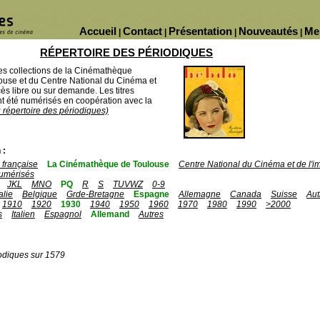
Accueil
Contact
Présentation
Nouveautés
Me
|
|
|
|
RÉPERTOIRE DES PÉRIODIQUES
des collections de la Cinémathèque
ouse et du Centre National du Cinéma et
ès libre ou sur demande. Les titres
 été numérisés en coopération avec la
u répertoire des périodiques)
 :
française
La Cinémathèque de Toulouse
Centre National du Cinéma et de l'
umérisés
JKL
MNO
PQ
R
S
TUVWZ
0-9
talie
Belgique
Grde-Bretagne
Espagne
Allemagne
Canada
Suisse
Aut
1910
1920
1930
1940
1950
1960
1970
1980
1990
>2000
s
Italien
Espagnol
Allemand
Autres
odiques sur 1579