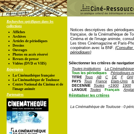
Recherches spécifiques dans les
collections
Notices descriptives des périodique
Affiches
française, de la Cinémathèque de To
Archives
Cinéma et de l'image animée, consul
Articles de périodiques
Les titres Cinémagazine et Paris-Ph
Dessins
coopération avec la BNF.
(Consulter 
Ouvrages
périodiques)
Photos en accés réservé
Revues de presse
Sélectionner les critères de navigation
Vidéos (DVD et VHS)
Toutes institutions
La Cinémathèque 
Répertoires
Tous les périodiques
Périodiques n
La Cinémathèque française
TITRE
Tous
AB
C
DE
F
GHI
La Cinémathèque de Toulouse
PAYS
Tous
France
Etats-Unis
I
Centre National du Cinéma et de
DECENNIE
Toutes
<1900
1900
l'image animée
LANGUE
Toutes
Français
Angla
Partenaires
Réinitialiser les critères
La Cinémathèque de Toulouse - 0 péri