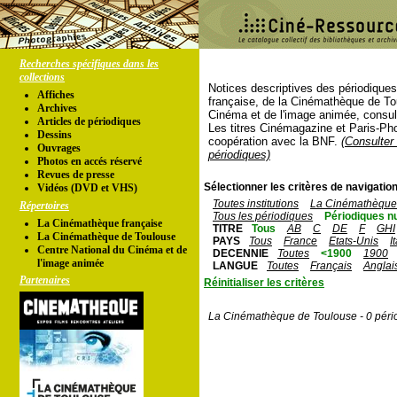
Recherches spécifiques dans les
collections
Notices descriptives des périodique
Affiches
française, de la Cinémathèque de To
Archives
Cinéma et de l'image animée, consul
Articles de périodiques
Les titres Cinémagazine et Paris-Ph
Dessins
coopération avec la BNF.
(Consulter 
Ouvrages
périodiques)
Photos en accés réservé
Revues de presse
Sélectionner les critères de navigation
Vidéos (DVD et VHS)
Toutes institutions
La Cinémathèque 
Répertoires
Tous les périodiques
Périodiques n
La Cinémathèque française
TITRE
Tous
AB
C
DE
F
GHI
La Cinémathèque de Toulouse
PAYS
Tous
France
Etats-Unis
I
Centre National du Cinéma et de
DECENNIE
Toutes
<1900
1900
l'image animée
LANGUE
Toutes
Français
Anglai
Partenaires
Réinitialiser les critères
La Cinémathèque de Toulouse - 0 péri