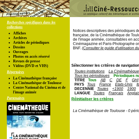
Recherches spécifiques dans les
collections
Notices descriptives des périodiques 
Affiches
française, de la Cinémathèque de Toul
Archives
de l'image animée, consultables en acc
Articles de périodiques
Cinémagazine et Paris-Photographe ont
Dessins
BNF.
(Consulter le guide d'utilisation d
Ouvrages
Photos en accés réservé
Revues de presse
Sélectionner les critères de navigation
Vidéos (DVD et VHS)
Toutes institutions
La Cinémathèque 
Répertoires
Tous les périodiques
Périodiques n
La Cinémathèque française
TITRE
Tous
AB
C
DE
F
GHI
La Cinémathèque de Toulouse
PAYS
Tous
France
Etats-Unis
I
Centre National du Cinéma et de
DECENNIE
Toutes
<1900
1900
l'image animée
LANGUE
Toutes
Français
Anglai
Partenaires
Réinitialiser les critères
La Cinémathèque de Toulouse - 0 péri