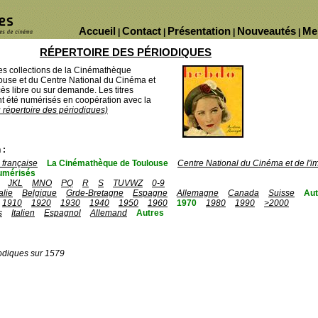
Accueil
Contact
Présentation
Nouveautés
Me
|
|
|
|
RÉPERTOIRE DES PÉRIODIQUES
des collections de la Cinémathèque
ouse et du Centre National du Cinéma et
ès libre ou sur demande. Les titres
 été numérisés en coopération avec la
u répertoire des périodiques)
 :
française
La Cinémathèque de Toulouse
Centre National du Cinéma et de l'
umérisés
JKL
MNO
PQ
R
S
TUVWZ
0-9
talie
Belgique
Grde-Bretagne
Espagne
Allemagne
Canada
Suisse
Aut
1910
1920
1930
1940
1950
1960
1970
1980
1990
>2000
s
Italien
Espagnol
Allemand
Autres
odiques sur 1579