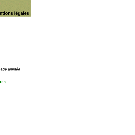
ntions légales
image animée
res