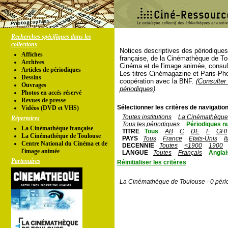
Recherches spécifiques dans les
collections
Notices descriptives des périodique
Affiches
française, de la Cinémathèque de To
Archives
Cinéma et de l'image animée, consul
Articles de périodiques
Les titres Cinémagazine et Paris-Ph
Dessins
coopération avec la BNF.
(Consulter 
Ouvrages
périodiques)
Photos en accés réservé
Revues de presse
Sélectionner les critères de navigation
Vidéos (DVD et VHS)
Toutes institutions
La Cinémathèque 
Répertoires
Tous les périodiques
Périodiques n
La Cinémathèque française
TITRE
Tous
AB
C
DE
F
GHI
La Cinémathèque de Toulouse
PAYS
Tous
France
Etats-Unis
I
Centre National du Cinéma et de
DECENNIE
Toutes
<1900
1900
l'image animée
LANGUE
Toutes
Français
Anglai
Partenaires
Réinitialiser les critères
La Cinémathèque de Toulouse - 0 péri