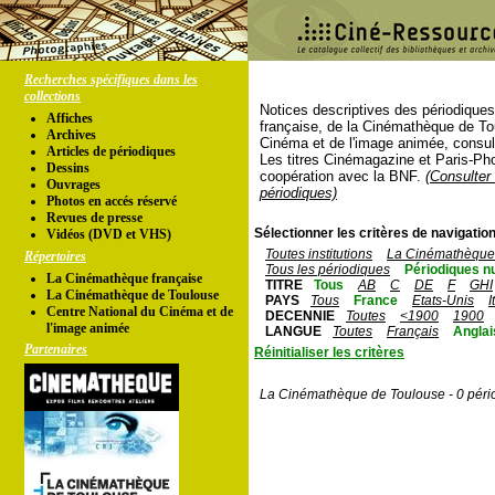
Recherches spécifiques dans les
collections
Notices descriptives des périodique
Affiches
française, de la Cinémathèque de To
Archives
Cinéma et de l'image animée, consul
Articles de périodiques
Les titres Cinémagazine et Paris-Ph
Dessins
coopération avec la BNF.
(Consulter 
Ouvrages
périodiques)
Photos en accés réservé
Revues de presse
Sélectionner les critères de navigation
Vidéos (DVD et VHS)
Toutes institutions
La Cinémathèque 
Répertoires
Tous les périodiques
Périodiques n
La Cinémathèque française
TITRE
Tous
AB
C
DE
F
GHI
La Cinémathèque de Toulouse
PAYS
Tous
France
Etats-Unis
I
Centre National du Cinéma et de
DECENNIE
Toutes
<1900
1900
l'image animée
LANGUE
Toutes
Français
Anglai
Partenaires
Réinitialiser les critères
La Cinémathèque de Toulouse - 0 péri