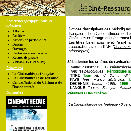
Recherches spécifiques dans les
collections
Notices descriptives des périodique
Affiches
française, de la Cinémathèque de To
Archives
Cinéma et de l'image animée, consul
Articles de périodiques
Les titres Cinémagazine et Paris-Ph
Dessins
coopération avec la BNF.
(Consulter 
Ouvrages
périodiques)
Photos en accés réservé
Revues de presse
Sélectionner les critères de navigation
Vidéos (DVD et VHS)
Toutes institutions
La Cinémathèque 
Répertoires
Tous les périodiques
Périodiques n
La Cinémathèque française
TITRE
Tous
AB
C
DE
F
GHI
La Cinémathèque de Toulouse
PAYS
Tous
France
Etats-Unis
I
Centre National du Cinéma et de
DECENNIE
Toutes
<1900
1900
l'image animée
LANGUE
Toutes
Français
Anglai
Partenaires
Réinitialiser les critères
La Cinémathèque de Toulouse - 0 péri