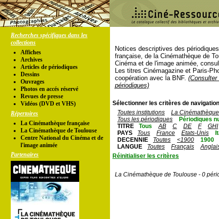
Recherches spécifiques dans les
collections
Notices descriptives des périodique
Affiches
française, de la Cinémathèque de To
Archives
Cinéma et de l'image animée, consul
Articles de périodiques
Les titres Cinémagazine et Paris-Ph
Dessins
coopération avec la BNF.
(Consulter 
Ouvrages
périodiques)
Photos en accés réservé
Revues de presse
Sélectionner les critères de navigation
Vidéos (DVD et VHS)
Toutes institutions
La Cinémathèque 
Répertoires
Tous les périodiques
Périodiques n
La Cinémathèque française
TITRE
Tous
AB
C
DE
F
GHI
La Cinémathèque de Toulouse
PAYS
Tous
France
Etats-Unis
I
Centre National du Cinéma et de
DECENNIE
Toutes
<1900
1900
l'image animée
LANGUE
Toutes
Français
Anglai
Partenaires
Réinitialiser les critères
La Cinémathèque de Toulouse - 0 péri