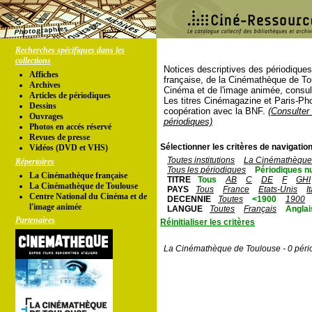
Recherches spécifiques dans les
collections
Notices descriptives des périodique
Affiches
française, de la Cinémathèque de To
Archives
Cinéma et de l'image animée, consul
Articles de périodiques
Les titres Cinémagazine et Paris-Ph
Dessins
coopération avec la BNF.
(Consulter 
Ouvrages
périodiques)
Photos en accés réservé
Revues de presse
Sélectionner les critères de navigation
Vidéos (DVD et VHS)
Toutes institutions
La Cinémathèque 
Répertoires
Tous les périodiques
Périodiques n
La Cinémathèque française
TITRE
Tous
AB
C
DE
F
GHI
La Cinémathèque de Toulouse
PAYS
Tous
France
Etats-Unis
I
Centre National du Cinéma et de
DECENNIE
Toutes
<1900
1900
l'image animée
LANGUE
Toutes
Français
Anglai
Partenaires
Réinitialiser les critères
La Cinémathèque de Toulouse - 0 péri