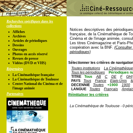
Recherches spécifiques dans les
collections
Notices descriptives des périodique
Affiches
française, de la Cinémathèque de To
Archives
Cinéma et de l'image animée, consul
Articles de périodiques
Les titres Cinémagazine et Paris-Ph
Dessins
coopération avec la BNF.
(Consulter 
Ouvrages
périodiques)
Photos en accés réservé
Revues de presse
Sélectionner les critères de navigation
Vidéos (DVD et VHS)
Toutes institutions
La Cinémathèque 
Répertoires
Tous les périodiques
Périodiques n
La Cinémathèque française
TITRE
Tous
AB
C
DE
F
GHI
La Cinémathèque de Toulouse
PAYS
Tous
France
Etats-Unis
I
Centre National du Cinéma et de
DECENNIE
Toutes
<1900
1900
l'image animée
LANGUE
Toutes
Français
Anglai
Partenaires
Réinitialiser les critères
La Cinémathèque de Toulouse - 0 péri