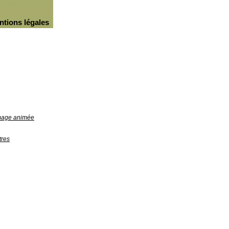
ntions légales
image animée
tres