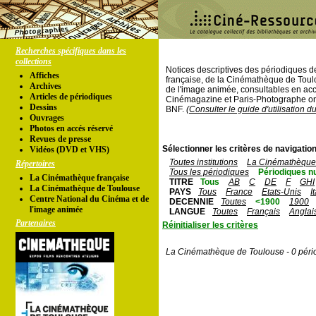
Recherches spécifiques dans les
collections
Notices descriptives des périodiques 
Affiches
française, de la Cinémathèque de Toul
Archives
de l'image animée, consultables en acc
Articles de périodiques
Cinémagazine et Paris-Photographe ont
Dessins
BNF.
(Consulter le guide d'utilisation d
Ouvrages
Photos en accés réservé
Revues de presse
Sélectionner les critères de navigation
Vidéos (DVD et VHS)
Toutes institutions
La Cinémathèque 
Répertoires
Tous les périodiques
Périodiques n
La Cinémathèque française
TITRE
Tous
AB
C
DE
F
GHI
La Cinémathèque de Toulouse
PAYS
Tous
France
Etats-Unis
I
Centre National du Cinéma et de
DECENNIE
Toutes
<1900
1900
l'image animée
LANGUE
Toutes
Français
Anglai
Partenaires
Réinitialiser les critères
La Cinémathèque de Toulouse - 0 péri