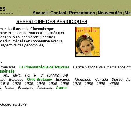
Accueil
Contact
Présentation
Nouveautés
Me
|
|
|
|
RÉPERTOIRE DES PÉRIODIQUES
des collections de la Cinémathèque
ouse et du Centre National du Cinéma et
ès libre ou sur demande. Les titres
 été numérisés en coopération avec la
u répertoire des périodiques)
 :
française
La Cinémathèque de Toulouse
Centre National du Cinéma et de l'
umérisés
JKL
MNO
PQ
R
S
TUVWZ
0-9
talie
Belgique
Grde-Bretagne
Espagne
Allemagne
Canada
Suisse
Au
1910
1920
1930
1940
1950
1960
1970
1980
1990
>2000
s
Italien
Espagnol
Allemand
Autres
odiques sur 1579