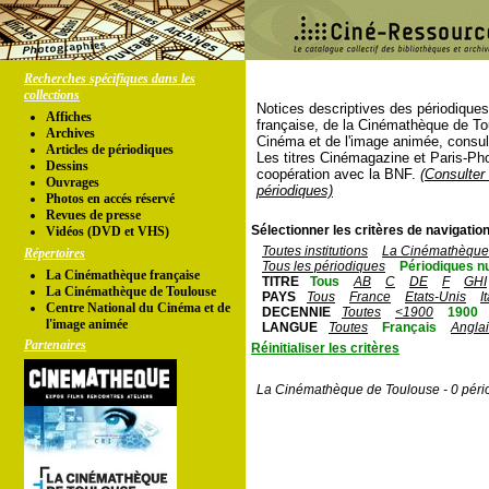
Recherches spécifiques dans les
collections
Notices descriptives des périodique
Affiches
française, de la Cinémathèque de To
Archives
Cinéma et de l'image animée, consul
Articles de périodiques
Les titres Cinémagazine et Paris-Ph
Dessins
coopération avec la BNF.
(Consulter 
Ouvrages
périodiques)
Photos en accés réservé
Revues de presse
Sélectionner les critères de navigation
Vidéos (DVD et VHS)
Toutes institutions
La Cinémathèque 
Répertoires
Tous les périodiques
Périodiques n
La Cinémathèque française
TITRE
Tous
AB
C
DE
F
GHI
La Cinémathèque de Toulouse
PAYS
Tous
France
Etats-Unis
I
Centre National du Cinéma et de
DECENNIE
Toutes
<1900
1900
l'image animée
LANGUE
Toutes
Français
Angla
Partenaires
Réinitialiser les critères
La Cinémathèque de Toulouse - 0 péri