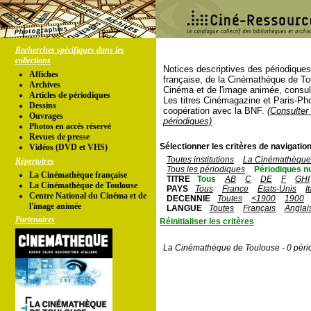
Recherches spécifiques dans les
collections
Notices descriptives des périodique
Affiches
française, de la Cinémathèque de To
Archives
Cinéma et de l'image animée, consul
Articles de périodiques
Les titres Cinémagazine et Paris-Ph
Dessins
coopération avec la BNF.
(Consulter 
Ouvrages
périodiques)
Photos en accés réservé
Revues de presse
Sélectionner les critères de navigation
Vidéos (DVD et VHS)
Toutes institutions
La Cinémathèque 
Répertoires
Tous les périodiques
Périodiques n
La Cinémathèque française
TITRE
Tous
AB
C
DE
F
GHI
La Cinémathèque de Toulouse
PAYS
Tous
France
Etats-Unis
I
Centre National du Cinéma et de
DECENNIE
Toutes
<1900
1900
l'image animée
LANGUE
Toutes
Français
Anglai
Partenaires
Réinitialiser les critères
La Cinémathèque de Toulouse - 0 péri