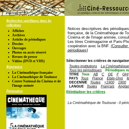
Recherches spécifiques dans les
collections
Notices descriptives des périodique
Affiches
française, de la Cinémathèque de To
Archives
Cinéma et de l'image animée, consul
Articles de périodiques
Les titres Cinémagazine et Paris-Ph
Dessins
coopération avec la BNF.
(Consulter 
Ouvrages
périodiques)
Photos en accés réservé
Revues de presse
Sélectionner les critères de navigation
Vidéos (DVD et VHS)
Toutes institutions
La Cinémathèque 
Répertoires
Tous les périodiques
Périodiques n
La Cinémathèque française
TITRE
Tous
AB
C
DE
F
GHI
La Cinémathèque de Toulouse
PAYS
Tous
France
Etats-Unis
I
Centre National du Cinéma et de
DECENNIE
Toutes
<1900
1900
l'image animée
LANGUE
Toutes
Français
Anglai
Partenaires
Réinitialiser les critères
La Cinémathèque de Toulouse - 0 péri