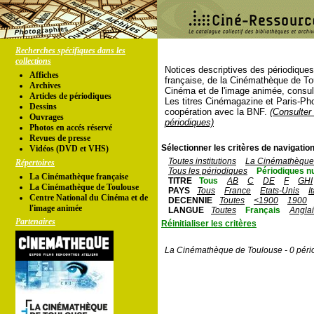
Recherches spécifiques dans les
collections
Notices descriptives des périodique
Affiches
française, de la Cinémathèque de To
Archives
Cinéma et de l'image animée, consul
Articles de périodiques
Les titres Cinémagazine et Paris-Ph
Dessins
coopération avec la BNF.
(Consulter 
Ouvrages
périodiques)
Photos en accés réservé
Revues de presse
Sélectionner les critères de navigation
Vidéos (DVD et VHS)
Toutes institutions
La Cinémathèque 
Répertoires
Tous les périodiques
Périodiques n
La Cinémathèque française
TITRE
Tous
AB
C
DE
F
GHI
La Cinémathèque de Toulouse
PAYS
Tous
France
Etats-Unis
I
Centre National du Cinéma et de
DECENNIE
Toutes
<1900
1900
l'image animée
LANGUE
Toutes
Français
Angla
Partenaires
Réinitialiser les critères
La Cinémathèque de Toulouse - 0 péri