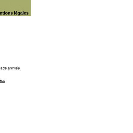
ntions légales
image animée
res