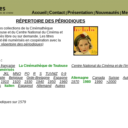
Accueil
Contact
Présentation
Nouveautés
Me
|
|
|
|
RÉPERTOIRE DES PÉRIODIQUES
des collections de la Cinémathèque
ouse et du Centre National du Cinéma et
ès libre ou sur demande. Les titres
 été numérisés en coopération avec la
u répertoire des périodiques)
 :
française
La Cinémathèque de Toulouse
Centre National du Cinéma et de l'
umérisés
JKL
MNO
PQ
R
S
TUVWZ
0-9
talie
Belgique
Grde-Bretagne
Espagne
Allemagne
Canada
Suisse
Aut
1910
1920
1930
1940
1950
1960
1970
1980
1990
>2000
s
Italien
Espagnol
Allemand
Autres
odiques sur 1579