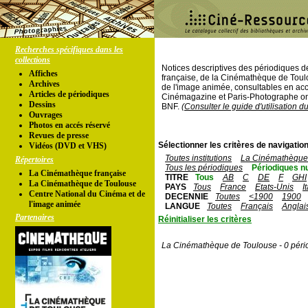
Recherches spécifiques dans les
collections
Notices descriptives des périodiques 
Affiches
française, de la Cinémathèque de Toul
Archives
de l'image animée, consultables en acc
Articles de périodiques
Cinémagazine et Paris-Photographe ont
Dessins
BNF.
(Consulter le guide d'utilisation d
Ouvrages
Photos en accés réservé
Revues de presse
Sélectionner les critères de navigation
Vidéos (DVD et VHS)
Toutes institutions
La Cinémathèque 
Répertoires
Tous les périodiques
Périodiques n
La Cinémathèque française
TITRE
Tous
AB
C
DE
F
GHI
La Cinémathèque de Toulouse
PAYS
Tous
France
Etats-Unis
I
Centre National du Cinéma et de
DECENNIE
Toutes
<1900
1900
l'image animée
LANGUE
Toutes
Français
Anglai
Partenaires
Réinitialiser les critères
La Cinémathèque de Toulouse - 0 péri