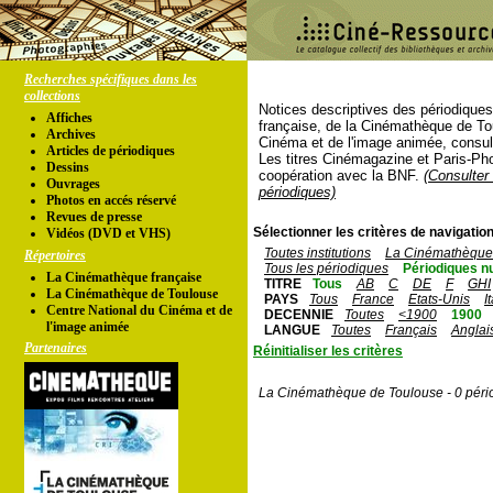
Recherches spécifiques dans les
collections
Notices descriptives des périodique
Affiches
française, de la Cinémathèque de To
Archives
Cinéma et de l'image animée, consul
Articles de périodiques
Les titres Cinémagazine et Paris-Ph
Dessins
coopération avec la BNF.
(Consulter 
Ouvrages
périodiques)
Photos en accés réservé
Revues de presse
Sélectionner les critères de navigation
Vidéos (DVD et VHS)
Toutes institutions
La Cinémathèque 
Répertoires
Tous les périodiques
Périodiques n
La Cinémathèque française
TITRE
Tous
AB
C
DE
F
GHI
La Cinémathèque de Toulouse
PAYS
Tous
France
Etats-Unis
I
Centre National du Cinéma et de
DECENNIE
Toutes
<1900
1900
l'image animée
LANGUE
Toutes
Français
Anglai
Partenaires
Réinitialiser les critères
La Cinémathèque de Toulouse - 0 péri