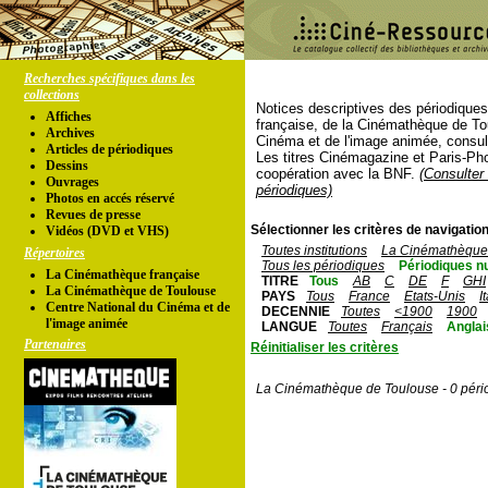
Recherches spécifiques dans les
collections
Notices descriptives des périodique
Affiches
française, de la Cinémathèque de To
Archives
Cinéma et de l'image animée, consul
Articles de périodiques
Les titres Cinémagazine et Paris-Ph
Dessins
coopération avec la BNF.
(Consulter 
Ouvrages
périodiques)
Photos en accés réservé
Revues de presse
Sélectionner les critères de navigation
Vidéos (DVD et VHS)
Toutes institutions
La Cinémathèque 
Répertoires
Tous les périodiques
Périodiques n
La Cinémathèque française
TITRE
Tous
AB
C
DE
F
GHI
La Cinémathèque de Toulouse
PAYS
Tous
France
Etats-Unis
I
Centre National du Cinéma et de
DECENNIE
Toutes
<1900
1900
l'image animée
LANGUE
Toutes
Français
Anglai
Partenaires
Réinitialiser les critères
La Cinémathèque de Toulouse - 0 péri