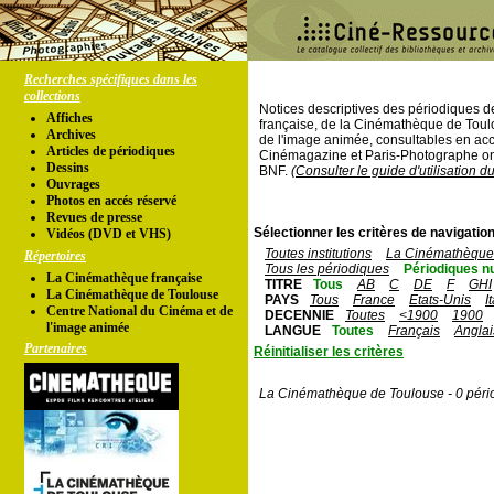
Recherches spécifiques dans les
collections
Notices descriptives des périodiques 
Affiches
française, de la Cinémathèque de Toul
Archives
de l'image animée, consultables en acc
Articles de périodiques
Cinémagazine et Paris-Photographe ont
Dessins
BNF.
(Consulter le guide d'utilisation d
Ouvrages
Photos en accés réservé
Revues de presse
Sélectionner les critères de navigation
Vidéos (DVD et VHS)
Toutes institutions
La Cinémathèque 
Répertoires
Tous les périodiques
Périodiques n
La Cinémathèque française
TITRE
Tous
AB
C
DE
F
GHI
La Cinémathèque de Toulouse
PAYS
Tous
France
Etats-Unis
I
Centre National du Cinéma et de
DECENNIE
Toutes
<1900
1900
l'image animée
LANGUE
Toutes
Français
Anglai
Partenaires
Réinitialiser les critères
La Cinémathèque de Toulouse - 0 péri