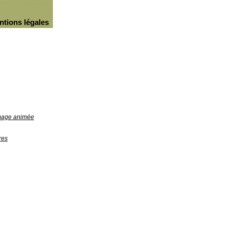
ntions légales
image animée
res