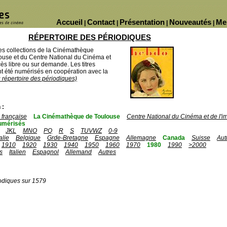
Accueil
Contact
Présentation
Nouveautés
Me
|
|
|
|
RÉPERTOIRE DES PÉRIODIQUES
des collections de la Cinémathèque
ouse et du Centre National du Cinéma et
ès libre ou sur demande. Les titres
 été numérisés en coopération avec la
u répertoire des périodiques)
 :
française
La Cinémathèque de Toulouse
Centre National du Cinéma et de l'
umérisés
JKL
MNO
PQ
R
S
TUVWZ
0-9
talie
Belgique
Grde-Bretagne
Espagne
Allemagne
Canada
Suisse
Aut
1910
1920
1930
1940
1950
1960
1970
1980
1990
>2000
s
Italien
Espagnol
Allemand
Autres
odiques sur 1579