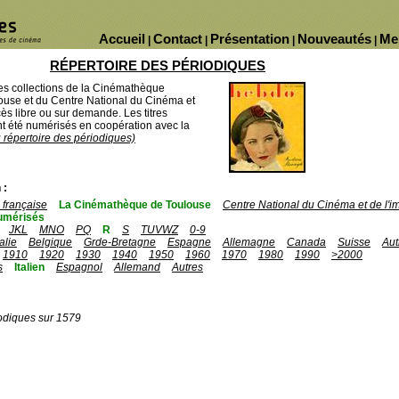
Accueil
Contact
Présentation
Nouveautés
Me
|
|
|
|
RÉPERTOIRE DES PÉRIODIQUES
des collections de la Cinémathèque
ouse et du Centre National du Cinéma et
ès libre ou sur demande. Les titres
 été numérisés en coopération avec la
u répertoire des périodiques)
 :
française
La Cinémathèque de Toulouse
Centre National du Cinéma et de l'
umérisés
JKL
MNO
PQ
R
S
TUVWZ
0-9
talie
Belgique
Grde-Bretagne
Espagne
Allemagne
Canada
Suisse
Aut
1910
1920
1930
1940
1950
1960
1970
1980
1990
>2000
s
Italien
Espagnol
Allemand
Autres
odiques sur 1579