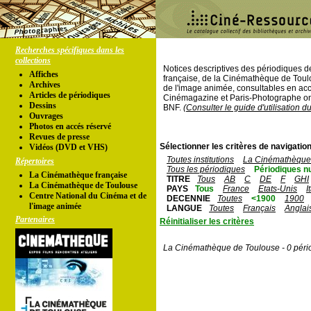
Recherches spécifiques dans les
collections
Notices descriptives des périodiques 
Affiches
française, de la Cinémathèque de Toul
Archives
de l'image animée, consultables en acc
Articles de périodiques
Cinémagazine et Paris-Photographe ont
Dessins
BNF.
(Consulter le guide d'utilisation d
Ouvrages
Photos en accés réservé
Revues de presse
Sélectionner les critères de navigation
Vidéos (DVD et VHS)
Toutes institutions
La Cinémathèque 
Répertoires
Tous les périodiques
Périodiques n
La Cinémathèque française
TITRE
Tous
AB
C
DE
F
GHI
La Cinémathèque de Toulouse
PAYS
Tous
France
Etats-Unis
I
Centre National du Cinéma et de
DECENNIE
Toutes
<1900
1900
l'image animée
LANGUE
Toutes
Français
Anglai
Partenaires
Réinitialiser les critères
La Cinémathèque de Toulouse - 0 péri