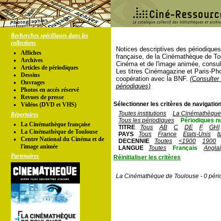
Recherches spécifiques dans les
collections
Notices descriptives des périodique
Affiches
française, de la Cinémathèque de To
Archives
Cinéma et de l'image animée, consul
Articles de périodiques
Les titres Cinémagazine et Paris-Ph
Dessins
coopération avec la BNF.
(Consulter 
Ouvrages
périodiques)
Photos en accés réservé
Revues de presse
Sélectionner les critères de navigation
Vidéos (DVD et VHS)
Toutes institutions
La Cinémathèque 
Répertoires
Tous les périodiques
Périodiques n
La Cinémathèque française
TITRE
Tous
AB
C
DE
F
GHI
La Cinémathèque de Toulouse
PAYS
Tous
France
Etats-Unis
I
Centre National du Cinéma et de
DECENNIE
Toutes
<1900
1900
l'image animée
LANGUE
Toutes
Français
Angla
Partenaires
Réinitialiser les critères
La Cinémathèque de Toulouse - 0 péri