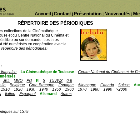
Accueil
Contact
Présentation
Nouveautés
Me
|
|
|
|
RÉPERTOIRE DES PÉRIODIQUES
des collections de la Cinémathèque
ouse et du Centre National du Cinéma et
ès libre ou sur demande. Les titres
 été numérisés en coopération avec la
u répertoire des périodiques)
 :
française
La Cinémathèque de Toulouse
Centre National du Cinéma et de l'
umérisés
JKL
MNO
PQ
R
S
TUVWZ
0-9
talie
Belgique
Grde-Bretagne
Espagne
Allemagne
Canada
Suisse
Aut
1910
1920
1930
1940
1950
1960
1970
1980
1990
>2000
s
Italien
Espagnol
Allemand
Autres
odiques sur 1579