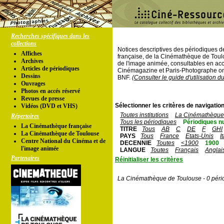
Recherches spécifiques dans les
collections
Notices descriptives des périodiques 
Affiches
française, de la Cinémathèque de Toul
Archives
de l'image animée, consultables en acc
Articles de périodiques
Cinémagazine et Paris-Photographe ont
Dessins
BNF.
(Consulter le guide d'utilisation d
Ouvrages
Photos en accés réservé
Revues de presse
Sélectionner les critères de navigation
Vidéos (DVD et VHS)
Toutes institutions
La Cinémathèque 
Répertoires
Tous les périodiques
Périodiques n
La Cinémathèque française
TITRE
Tous
AB
C
DE
F
GHI
La Cinémathèque de Toulouse
PAYS
Tous
France
Etats-Unis
I
Centre National du Cinéma et de
DECENNIE
Toutes
<1900
1900
l'image animée
LANGUE
Toutes
Français
Anglai
Partenaires
Réinitialiser les critères
La Cinémathèque de Toulouse - 0 péri