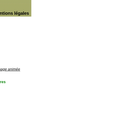
ntions légales
image animée
res