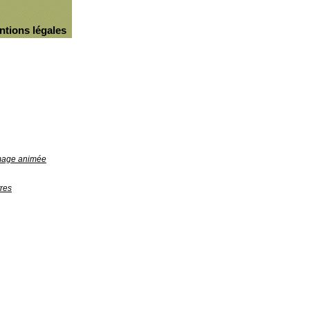
ntions légales
image animée
res