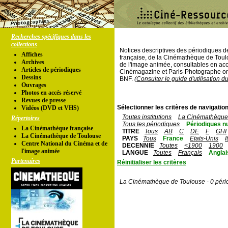
Recherches spécifiques dans les
collections
Notices descriptives des périodiques 
Affiches
française, de la Cinémathèque de Toul
Archives
de l'image animée, consultables en acc
Articles de périodiques
Cinémagazine et Paris-Photographe ont
Dessins
BNF.
(Consulter le guide d'utilisation d
Ouvrages
Photos en accés réservé
Revues de presse
Sélectionner les critères de navigation
Vidéos (DVD et VHS)
Toutes institutions
La Cinémathèque 
Répertoires
Tous les périodiques
Périodiques n
La Cinémathèque française
TITRE
Tous
AB
C
DE
F
GHI
La Cinémathèque de Toulouse
PAYS
Tous
France
Etats-Unis
I
Centre National du Cinéma et de
DECENNIE
Toutes
<1900
1900
l'image animée
LANGUE
Toutes
Français
Anglai
Partenaires
Réinitialiser les critères
La Cinémathèque de Toulouse - 0 péri