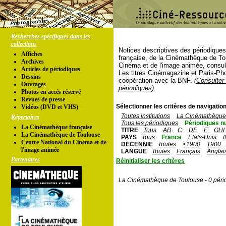
Recherches spécifiques dans les
collections
Notices descriptives des périodique
Affiches
française, de la Cinémathèque de To
Archives
Cinéma et de l'image animée, consul
Articles de périodiques
Les titres Cinémagazine et Paris-Ph
Dessins
coopération avec la BNF.
(Consulter 
Ouvrages
périodiques)
Photos en accés réservé
Revues de presse
Sélectionner les critères de navigation
Vidéos (DVD et VHS)
Toutes institutions
La Cinémathèque 
Répertoires
Tous les périodiques
Périodiques n
La Cinémathèque française
TITRE
Tous
AB
C
DE
F
GHI
La Cinémathèque de Toulouse
PAYS
Tous
France
Etats-Unis
I
Centre National du Cinéma et de
DECENNIE
Toutes
<1900
1900
l'image animée
LANGUE
Toutes
Français
Anglai
Partenaires
Réinitialiser les critères
La Cinémathèque de Toulouse - 0 péri