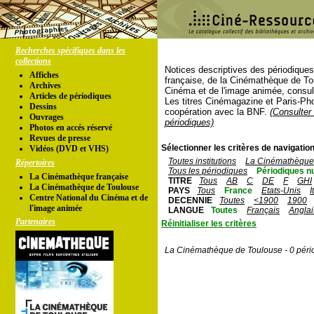
Recherches spécifiques dans les
collections
Notices descriptives des périodique
Affiches
française, de la Cinémathèque de To
Archives
Cinéma et de l'image animée, consul
Articles de périodiques
Les titres Cinémagazine et Paris-Ph
Dessins
coopération avec la BNF.
(Consulter 
Ouvrages
périodiques)
Photos en accés réservé
Revues de presse
Sélectionner les critères de navigation
Vidéos (DVD et VHS)
Toutes institutions
La Cinémathèque 
Répertoires
Tous les périodiques
Périodiques n
La Cinémathèque française
TITRE
Tous
AB
C
DE
F
GHI
La Cinémathèque de Toulouse
PAYS
Tous
France
Etats-Unis
I
Centre National du Cinéma et de
DECENNIE
Toutes
<1900
1900
l'image animée
LANGUE
Toutes
Français
Anglai
Partenaires
Réinitialiser les critères
La Cinémathèque de Toulouse - 0 péri