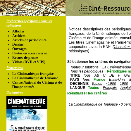
Recherches spécifiques dans les
collections
Notices descriptives des périodique
Affiches
française, de la Cinémathèque de To
Archives
Cinéma et de l'image animée, consul
Articles de périodiques
Les titres Cinémagazine et Paris-Ph
Dessins
coopération avec la BNF.
(Consulter 
Ouvrages
périodiques)
Photos en accés réservé
Revues de presse
Sélectionner les critères de navigation
Vidéos (DVD et VHS)
Toutes institutions
La Cinémathèque 
Répertoires
Tous les périodiques
Périodiques n
La Cinémathèque française
TITRE
Tous
AB
C
DE
F
GHI
La Cinémathèque de Toulouse
PAYS
Tous
France
Etats-Unis
I
Centre National du Cinéma et de
DECENNIE
Toutes
<1900
1900
l'image animée
LANGUE
Toutes
Français
Anglai
Partenaires
Réinitialiser les critères
La Cinémathèque de Toulouse - 0 péri