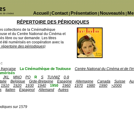
Accueil
Contact
Présentation
Nouveautés
Me
|
|
|
|
RÉPERTOIRE DES PÉRIODIQUES
des collections de la Cinémathèque
ouse et du Centre National du Cinéma et
ès libre ou sur demande. Les titres
 été numérisés en coopération avec la
u répertoire des périodiques)
 :
française
La Cinémathèque de Toulouse
Centre National du Cinéma et de l'
umérisés
JKL
MNO
PQ
R
S
TUVWZ
0-9
Italie
Belgique
Grde-Bretagne
Espagne
Allemagne
Canada
Suisse
Au
1910
1920
1930
1940
1950
1960
1970
1980
1990
>2000
s
Italien
Espagnol
Allemand
Autres
odiques sur 1579