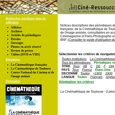
Recherches spécifiques dans les
collections
Notices descriptives des périodiques 
Affiches
française, de la Cinémathèque de Toul
Archives
de l'image animée, consultables en acc
Articles de périodiques
Cinémagazine et Paris-Photographe ont
Dessins
BNF.
(Consulter le guide d'utilisation d
Ouvrages
Photos en accés réservé
Revues de presse
Sélectionner les critères de navigation
Vidéos (DVD et VHS)
Toutes institutions
La Cinémathèque 
Répertoires
Tous les périodiques
Périodiques n
La Cinémathèque française
TITRE
Tous
AB
C
DE
F
GHI
La Cinémathèque de Toulouse
PAYS
Tous
France
Etats-Unis
Centre National du Cinéma et de
DECENNIE
Toutes
<1900
1900
l'image animée
LANGUE
Toutes
Français
Anglai
Partenaires
Réinitialiser les critères
La Cinémathèque de Toulouse - 0 péri