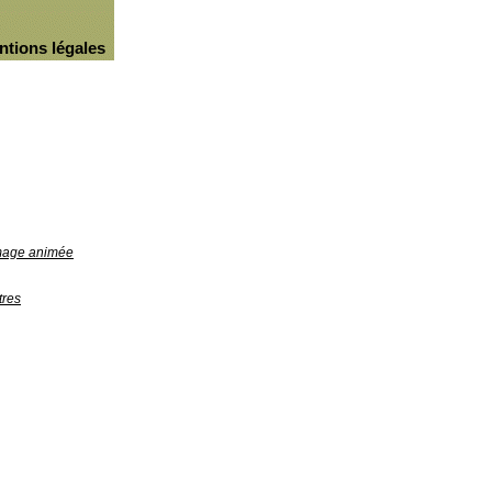
ntions légales
image animée
tres