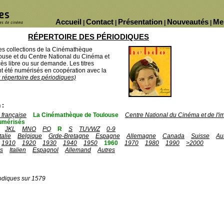
Accueil
Contact
Présentation
Nouveautés
Me
|
|
|
|
RÉPERTOIRE DES PÉRIODIQUES
des collections de la Cinémathèque
ouse et du Centre National du Cinéma et
ès libre ou sur demande. Les titres
 été numérisés en coopération avec la
u répertoire des périodiques)
 :
française
La Cinémathèque de Toulouse
Centre National du Cinéma et de l'
umérisés
JKL
MNO
PQ
R
S
TUVWZ
0-9
Italie
Belgique
Grde-Bretagne
Espagne
Allemagne
Canada
Suisse
Au
1910
1920
1930
1940
1950
1960
1970
1980
1990
>2000
is
Italien
Espagnol
Allemand
Autres
odiques sur 1579