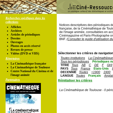
Recherches spécifiques dans les
collections
Notices descriptives des périodiques 
Affiches
française, de la Cinémathèque de Toul
Archives
de l'image animée, consultables en acc
Articles de périodiques
Cinémagazine et Paris-Photographe ont
Dessins
BNF.
(Consulter le guide d'utilisation d
Ouvrages
Photos en accés réservé
Revues de presse
Sélectionner les critères de navigation
Vidéos (DVD et VHS)
Toutes institutions
La Cinémathèque 
Répertoires
Tous les périodiques
Périodiques n
La Cinémathèque française
TITRE
Tous
AB
C
DE
F
GHI
La Cinémathèque de Toulouse
PAYS
Tous
France
Etats-Unis
Centre National du Cinéma et de
DECENNIE
Toutes
<1900
1900
l'image animée
LANGUE
Toutes
Français
Angla
Partenaires
Réinitialiser les critères
La Cinémathèque de Toulouse - 0 péri