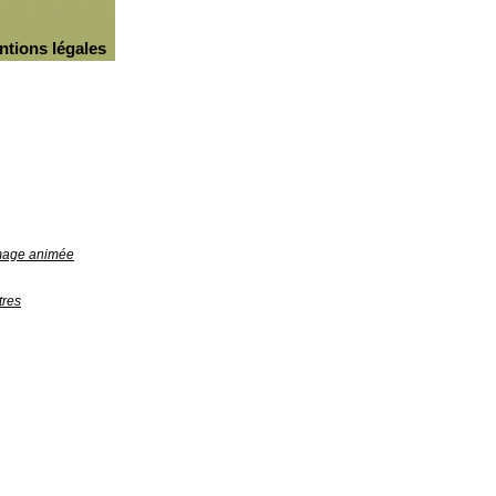
ntions légales
image animée
tres