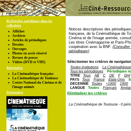
Recherches spécifiques dans les
collections
Notices descriptives des périodique
Affiches
française, de la Cinémathèque de To
Archives
Cinéma et de l'image animée, consul
Articles de périodiques
Les titres Cinémagazine et Paris-Ph
Dessins
coopération avec la BNF.
(Consulter 
Ouvrages
périodiques)
Photos en accés réservé
Revues de presse
Sélectionner les critères de navigation
Vidéos (DVD et VHS)
Toutes institutions
La Cinémathèque 
Répertoires
Tous les périodiques
Périodiques n
La Cinémathèque française
TITRE
Tous
AB
C
DE
F
GHI
La Cinémathèque de Toulouse
PAYS
Tous
France
Etats-Unis
I
Centre National du Cinéma et de
DECENNIE
Toutes
<1900
1900
l'image animée
LANGUE
Toutes
Français
Anglai
Partenaires
Réinitialiser les critères
La Cinémathèque de Toulouse - 0 péri