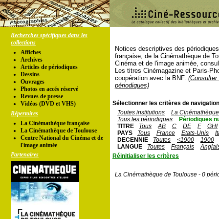
Recherches spécifiques dans les
collections
Notices descriptives des périodique
Affiches
française, de la Cinémathèque de To
Archives
Cinéma et de l'image animée, consul
Articles de périodiques
Les titres Cinémagazine et Paris-Ph
Dessins
coopération avec la BNF.
(Consulter 
Ouvrages
périodiques)
Photos en accés réservé
Revues de presse
Sélectionner les critères de navigation
Vidéos (DVD et VHS)
Toutes institutions
La Cinémathèque 
Répertoires
Tous les périodiques
Périodiques n
La Cinémathèque française
TITRE
Tous
AB
C
DE
F
GHI
La Cinémathèque de Toulouse
PAYS
Tous
France
Etats-Unis
I
Centre National du Cinéma et de
DECENNIE
Toutes
<1900
1900
l'image animée
LANGUE
Toutes
Français
Anglai
Partenaires
Réinitialiser les critères
La Cinémathèque de Toulouse - 0 péri