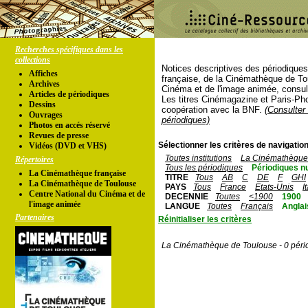
Recherches spécifiques dans les
collections
Notices descriptives des périodique
Affiches
française, de la Cinémathèque de To
Archives
Cinéma et de l'image animée, consul
Articles de périodiques
Les titres Cinémagazine et Paris-Ph
Dessins
coopération avec la BNF.
(Consulter 
Ouvrages
périodiques)
Photos en accés réservé
Revues de presse
Sélectionner les critères de navigation
Vidéos (DVD et VHS)
Toutes institutions
La Cinémathèque 
Répertoires
Tous les périodiques
Périodiques n
La Cinémathèque française
TITRE
Tous
AB
C
DE
F
GHI
La Cinémathèque de Toulouse
PAYS
Tous
France
Etats-Unis
I
Centre National du Cinéma et de
DECENNIE
Toutes
<1900
1900
l'image animée
LANGUE
Toutes
Français
Anglai
Partenaires
Réinitialiser les critères
La Cinémathèque de Toulouse - 0 péri