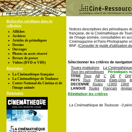
Recherches spécifiques dans les
collections
Notices descriptives des périodiques 
Affiches
française, de la Cinémathèque de Toul
Archives
de l'image animée, consultables en acc
Articles de périodiques
Cinémagazine et Paris-Photographe ont
Dessins
BNF.
(Consulter le guide d'utilisation d
Ouvrages
Photos en accés réservé
Revues de presse
Sélectionner les critères de navigation
Vidéos (DVD et VHS)
Toutes institutions
La Cinémathèque 
Répertoires
Tous les périodiques
Périodiques n
La Cinémathèque française
TITRE
Tous
AB
C
DE
F
GHI
La Cinémathèque de Toulouse
PAYS
Tous
France
Etats-Unis
I
Centre National du Cinéma et de
DECENNIE
Toutes
<1900
1900
l'image animée
LANGUE
Toutes
Français
Anglai
Partenaires
Réinitialiser les critères
La Cinémathèque de Toulouse - 0 péri