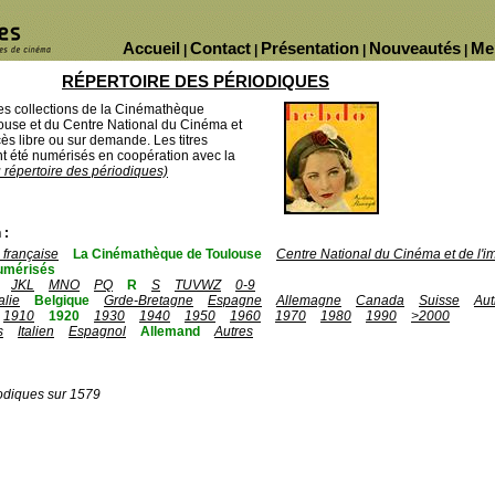
Accueil
Contact
Présentation
Nouveautés
Me
|
|
|
|
RÉPERTOIRE DES PÉRIODIQUES
des collections de la Cinémathèque
ouse et du Centre National du Cinéma et
ès libre ou sur demande. Les titres
 été numérisés en coopération avec la
u répertoire des périodiques)
 :
française
La Cinémathèque de Toulouse
Centre National du Cinéma et de l'
umérisés
JKL
MNO
PQ
R
S
TUVWZ
0-9
talie
Belgique
Grde-Bretagne
Espagne
Allemagne
Canada
Suisse
Aut
1910
1920
1930
1940
1950
1960
1970
1980
1990
>2000
s
Italien
Espagnol
Allemand
Autres
odiques sur 1579