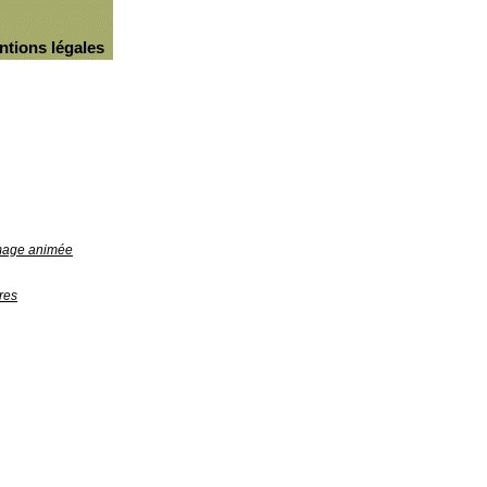
ntions légales
image animée
res