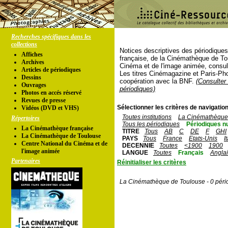
Recherches spécifiques dans les
collections
Notices descriptives des périodique
Affiches
française, de la Cinémathèque de To
Archives
Cinéma et de l'image animée, consul
Articles de périodiques
Les titres Cinémagazine et Paris-Ph
Dessins
coopération avec la BNF.
(Consulter 
Ouvrages
périodiques)
Photos en accés réservé
Revues de presse
Sélectionner les critères de navigation
Vidéos (DVD et VHS)
Toutes institutions
La Cinémathèque 
Répertoires
Tous les périodiques
Périodiques n
La Cinémathèque française
TITRE
Tous
AB
C
DE
F
GHI
La Cinémathèque de Toulouse
PAYS
Tous
France
Etats-Unis
I
Centre National du Cinéma et de
DECENNIE
Toutes
<1900
1900
l'image animée
LANGUE
Toutes
Français
Angla
Partenaires
Réinitialiser les critères
La Cinémathèque de Toulouse - 0 péri