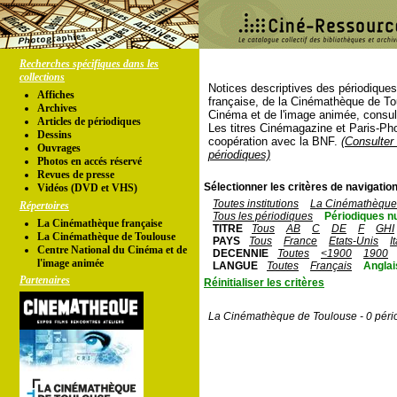
Recherches spécifiques dans les
collections
Notices descriptives des périodique
Affiches
française, de la Cinémathèque de To
Archives
Cinéma et de l'image animée, consul
Articles de périodiques
Les titres Cinémagazine et Paris-Ph
Dessins
coopération avec la BNF.
(Consulter 
Ouvrages
périodiques)
Photos en accés réservé
Revues de presse
Sélectionner les critères de navigation
Vidéos (DVD et VHS)
Toutes institutions
La Cinémathèque 
Répertoires
Tous les périodiques
Périodiques n
La Cinémathèque française
TITRE
Tous
AB
C
DE
F
GHI
La Cinémathèque de Toulouse
PAYS
Tous
France
Etats-Unis
I
Centre National du Cinéma et de
DECENNIE
Toutes
<1900
1900
l'image animée
LANGUE
Toutes
Français
Anglai
Partenaires
Réinitialiser les critères
La Cinémathèque de Toulouse - 0 péri