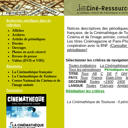
Recherches spécifiques dans les
collections
Notices descriptives des périodique
Affiches
française, de la Cinémathèque de To
Archives
Cinéma et de l'image animée, consul
Articles de périodiques
Les titres Cinémagazine et Paris-Ph
Dessins
coopération avec la BNF.
(Consulter 
Ouvrages
périodiques)
Photos en accés réservé
Revues de presse
Sélectionner les critères de navigation
Vidéos (DVD et VHS)
Toutes institutions
La Cinémathèque 
Répertoires
Tous les périodiques
Périodiques n
La Cinémathèque française
TITRE
Tous
AB
C
DE
F
GHI
La Cinémathèque de Toulouse
PAYS
Tous
France
Etats-Unis
I
Centre National du Cinéma et de
DECENNIE
Toutes
<1900
1900
l'image animée
LANGUE
Toutes
Français
Anglai
Partenaires
Réinitialiser les critères
La Cinémathèque de Toulouse - 0 péri