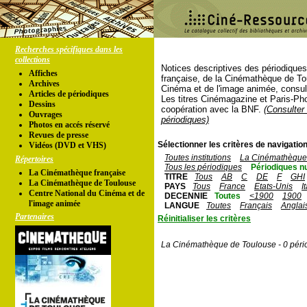
Recherches spécifiques dans les
collections
Notices descriptives des périodique
Affiches
française, de la Cinémathèque de To
Archives
Cinéma et de l'image animée, consul
Articles de périodiques
Les titres Cinémagazine et Paris-Ph
Dessins
coopération avec la BNF.
(Consulter 
Ouvrages
périodiques)
Photos en accés réservé
Revues de presse
Sélectionner les critères de navigation
Vidéos (DVD et VHS)
Toutes institutions
La Cinémathèque 
Répertoires
Tous les périodiques
Périodiques n
La Cinémathèque française
TITRE
Tous
AB
C
DE
F
GHI
La Cinémathèque de Toulouse
PAYS
Tous
France
Etats-Unis
I
Centre National du Cinéma et de
DECENNIE
Toutes
<1900
1900
l'image animée
LANGUE
Toutes
Français
Anglai
Partenaires
Réinitialiser les critères
La Cinémathèque de Toulouse - 0 péri