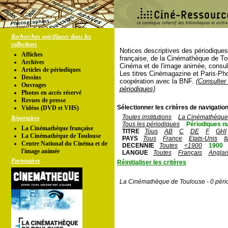
Recherches spécifiques dans les
collections
Notices descriptives des périodique
Affiches
française, de la Cinémathèque de To
Archives
Cinéma et de l'image animée, consul
Articles de périodiques
Les titres Cinémagazine et Paris-Ph
Dessins
coopération avec la BNF.
(Consulter 
Ouvrages
périodiques)
Photos en accés réservé
Revues de presse
Sélectionner les critères de navigation
Vidéos (DVD et VHS)
Toutes institutions
La Cinémathèque 
Répertoires
Tous les périodiques
Périodiques n
La Cinémathèque française
TITRE
Tous
AB
C
DE
F
GHI
La Cinémathèque de Toulouse
PAYS
Tous
France
Etats-Unis
I
Centre National du Cinéma et de
DECENNIE
Toutes
<1900
1900
l'image animée
LANGUE
Toutes
Français
Anglai
Partenaires
Réinitialiser les critères
La Cinémathèque de Toulouse - 0 péri