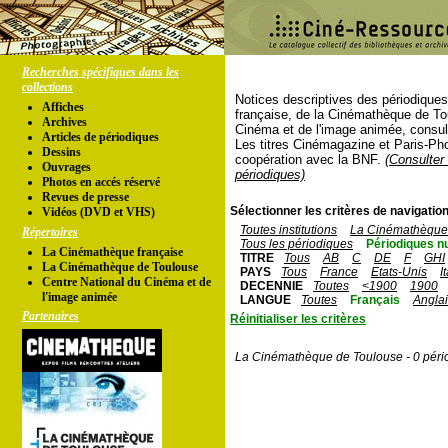
Recherches spécifiques dans les
collections
Notices descriptives des périodique
Affiches
française, de la Cinémathèque de To
Archives
Cinéma et de l'image animée, consul
Articles de périodiques
Les titres Cinémagazine et Paris-Ph
Dessins
coopération avec la BNF.
(Consulter 
Ouvrages
périodiques)
Photos en accés réservé
Revues de presse
Sélectionner les critères de navigation
Vidéos (DVD et VHS)
Toutes institutions
La Cinémathèque 
Répertoires
Tous les périodiques
Périodiques n
La Cinémathèque française
TITRE
Tous
AB
C
DE
F
GHI
La Cinémathèque de Toulouse
PAYS
Tous
France
Etats-Unis
I
Centre National du Cinéma et de
DECENNIE
Toutes
<1900
1900
l'image animée
LANGUE
Toutes
Français
Angla
Partenaires
Réinitialiser les critères
La Cinémathèque de Toulouse - 0 péri