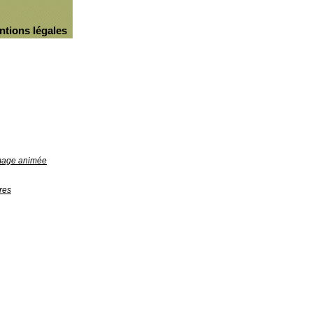
ntions légales
image animée
res