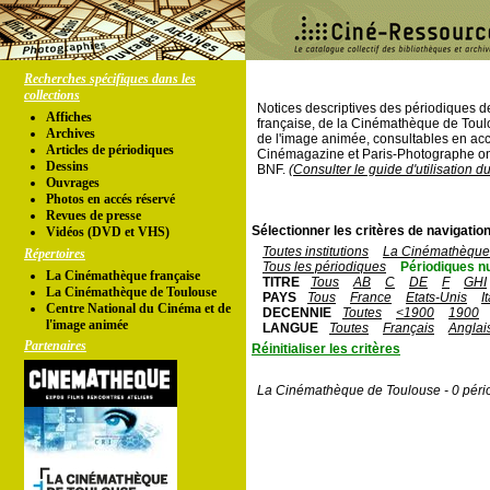
Recherches spécifiques dans les
collections
Notices descriptives des périodiques 
Affiches
française, de la Cinémathèque de Toul
Archives
de l'image animée, consultables en acc
Articles de périodiques
Cinémagazine et Paris-Photographe ont
Dessins
BNF.
(Consulter le guide d'utilisation d
Ouvrages
Photos en accés réservé
Revues de presse
Sélectionner les critères de navigation
Vidéos (DVD et VHS)
Toutes institutions
La Cinémathèque 
Répertoires
Tous les périodiques
Périodiques n
La Cinémathèque française
TITRE
Tous
AB
C
DE
F
GHI
La Cinémathèque de Toulouse
PAYS
Tous
France
Etats-Unis
I
Centre National du Cinéma et de
DECENNIE
Toutes
<1900
1900
l'image animée
LANGUE
Toutes
Français
Anglai
Partenaires
Réinitialiser les critères
La Cinémathèque de Toulouse - 0 péri