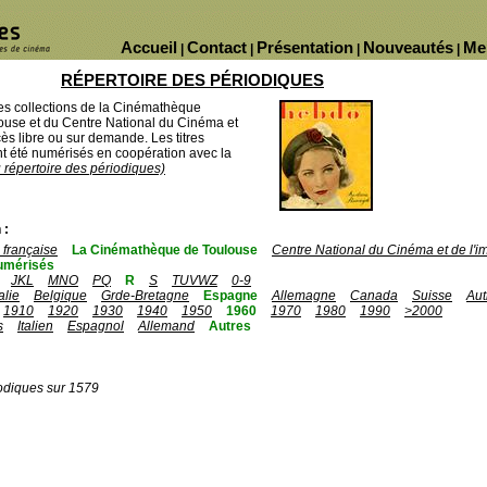
Accueil
Contact
Présentation
Nouveautés
Me
|
|
|
|
RÉPERTOIRE DES PÉRIODIQUES
des collections de la Cinémathèque
ouse et du Centre National du Cinéma et
ès libre ou sur demande. Les titres
 été numérisés en coopération avec la
u répertoire des périodiques)
 :
française
La Cinémathèque de Toulouse
Centre National du Cinéma et de l'
umérisés
JKL
MNO
PQ
R
S
TUVWZ
0-9
talie
Belgique
Grde-Bretagne
Espagne
Allemagne
Canada
Suisse
Aut
1910
1920
1930
1940
1950
1960
1970
1980
1990
>2000
s
Italien
Espagnol
Allemand
Autres
odiques sur 1579