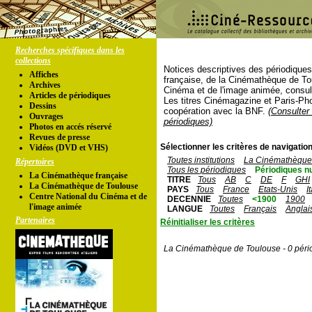
Recherches spécifiques dans les
collections
Notices descriptives des périodique
Affiches
française, de la Cinémathèque de To
Archives
Cinéma et de l'image animée, consul
Articles de périodiques
Les titres Cinémagazine et Paris-Ph
Dessins
coopération avec la BNF.
(Consulter 
Ouvrages
périodiques)
Photos en accés réservé
Revues de presse
Sélectionner les critères de navigation
Vidéos (DVD et VHS)
Toutes institutions
La Cinémathèque 
Répertoires
Tous les périodiques
Périodiques n
La Cinémathèque française
TITRE
Tous
AB
C
DE
F
GHI
La Cinémathèque de Toulouse
PAYS
Tous
France
Etats-Unis
I
Centre National du Cinéma et de
DECENNIE
Toutes
<1900
1900
l'image animée
LANGUE
Toutes
Français
Anglai
Partenaires
Réinitialiser les critères
La Cinémathèque de Toulouse - 0 péri