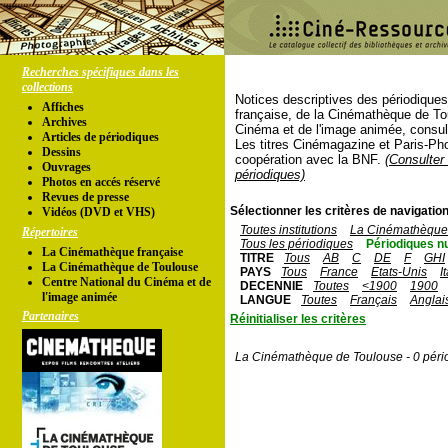
Recherches spécifiques dans les
collections
Notices descriptives des périodique
Affiches
française, de la Cinémathèque de To
Archives
Cinéma et de l'image animée, consul
Articles de périodiques
Les titres Cinémagazine et Paris-Ph
Dessins
coopération avec la BNF.
(Consulter 
Ouvrages
périodiques)
Photos en accés réservé
Revues de presse
Sélectionner les critères de navigation
Vidéos (DVD et VHS)
Toutes institutions
La Cinémathèque 
Répertoires
Tous les périodiques
Périodiques n
La Cinémathèque française
TITRE
Tous
AB
C
DE
F
GHI
La Cinémathèque de Toulouse
PAYS
Tous
France
Etats-Unis
I
Centre National du Cinéma et de
DECENNIE
Toutes
<1900
1900
l'image animée
LANGUE
Toutes
Français
Anglai
Partenaires
Réinitialiser les critères
La Cinémathèque de Toulouse - 0 péri