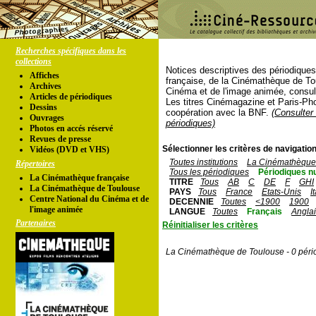
Recherches spécifiques dans les
collections
Notices descriptives des périodique
Affiches
française, de la Cinémathèque de To
Archives
Cinéma et de l'image animée, consul
Articles de périodiques
Les titres Cinémagazine et Paris-Ph
Dessins
coopération avec la BNF.
(Consulter 
Ouvrages
périodiques)
Photos en accés réservé
Revues de presse
Sélectionner les critères de navigation
Vidéos (DVD et VHS)
Toutes institutions
La Cinémathèque 
Répertoires
Tous les périodiques
Périodiques n
La Cinémathèque française
TITRE
Tous
AB
C
DE
F
GHI
La Cinémathèque de Toulouse
PAYS
Tous
France
Etats-Unis
I
Centre National du Cinéma et de
DECENNIE
Toutes
<1900
1900
l'image animée
LANGUE
Toutes
Français
Angla
Partenaires
Réinitialiser les critères
La Cinémathèque de Toulouse - 0 péri