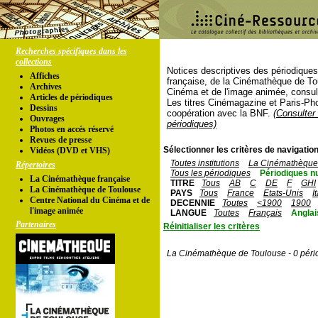
Recherches spécifiques dans les
collections
Notices descriptives des périodique
Affiches
française, de la Cinémathèque de To
Archives
Cinéma et de l'image animée, consul
Articles de périodiques
Les titres Cinémagazine et Paris-Ph
Dessins
coopération avec la BNF.
(Consulter 
Ouvrages
périodiques)
Photos en accés réservé
Revues de presse
Sélectionner les critères de navigation
Vidéos (DVD et VHS)
Toutes institutions
La Cinémathèque 
Répertoires
Tous les périodiques
Périodiques n
La Cinémathèque française
TITRE
Tous
AB
C
DE
F
GHI
La Cinémathèque de Toulouse
PAYS
Tous
France
Etats-Unis
I
Centre National du Cinéma et de
DECENNIE
Toutes
<1900
1900
l'image animée
LANGUE
Toutes
Français
Anglai
Partenaires
Réinitialiser les critères
La Cinémathèque de Toulouse - 0 péri