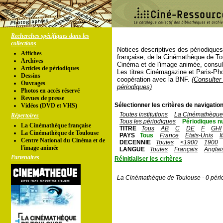
Recherches spécifiques dans les
collections
Notices descriptives des périodique
Affiches
française, de la Cinémathèque de To
Archives
Cinéma et de l'image animée, consul
Articles de périodiques
Les titres Cinémagazine et Paris-Ph
Dessins
coopération avec la BNF.
(Consulter 
Ouvrages
périodiques)
Photos en accés réservé
Revues de presse
Sélectionner les critères de navigation
Vidéos (DVD et VHS)
Toutes institutions
La Cinémathèque 
Répertoires
Tous les périodiques
Périodiques n
La Cinémathèque française
TITRE
Tous
AB
C
DE
F
GHI
La Cinémathèque de Toulouse
PAYS
Tous
France
Etats-Unis
I
Centre National du Cinéma et de
DECENNIE
Toutes
<1900
1900
l'image animée
LANGUE
Toutes
Français
Anglai
Partenaires
Réinitialiser les critères
La Cinémathèque de Toulouse - 0 péri