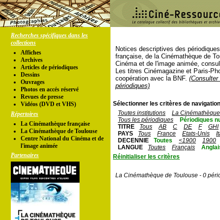
Recherches spécifiques dans les
collections
Notices descriptives des périodique
Affiches
française, de la Cinémathèque de To
Archives
Cinéma et de l'image animée, consul
Articles de périodiques
Les titres Cinémagazine et Paris-Ph
Dessins
coopération avec la BNF.
(Consulter 
Ouvrages
périodiques)
Photos en accés réservé
Revues de presse
Sélectionner les critères de navigation
Vidéos (DVD et VHS)
Toutes institutions
La Cinémathèque 
Répertoires
Tous les périodiques
Périodiques n
La Cinémathèque française
TITRE
Tous
AB
C
DE
F
GHI
La Cinémathèque de Toulouse
PAYS
Tous
France
Etats-Unis
I
Centre National du Cinéma et de
DECENNIE
Toutes
<1900
1900
l'image animée
LANGUE
Toutes
Français
Anglai
Partenaires
Réinitialiser les critères
La Cinémathèque de Toulouse - 0 péri