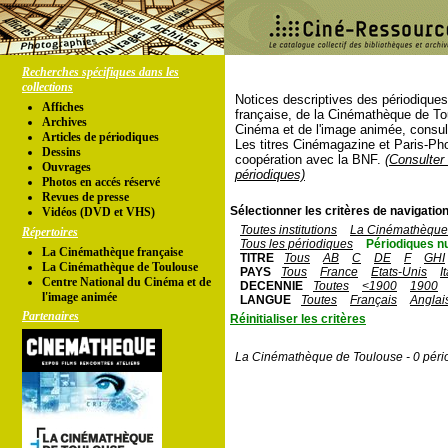
Recherches spécifiques dans les
collections
Notices descriptives des périodique
Affiches
française, de la Cinémathèque de To
Archives
Cinéma et de l'image animée, consul
Articles de périodiques
Les titres Cinémagazine et Paris-Ph
Dessins
coopération avec la BNF.
(Consulter 
Ouvrages
périodiques)
Photos en accés réservé
Revues de presse
Sélectionner les critères de navigation
Vidéos (DVD et VHS)
Toutes institutions
La Cinémathèque 
Répertoires
Tous les périodiques
Périodiques n
La Cinémathèque française
TITRE
Tous
AB
C
DE
F
GHI
La Cinémathèque de Toulouse
PAYS
Tous
France
Etats-Unis
I
Centre National du Cinéma et de
DECENNIE
Toutes
<1900
1900
l'image animée
LANGUE
Toutes
Français
Anglai
Partenaires
Réinitialiser les critères
La Cinémathèque de Toulouse - 0 péri