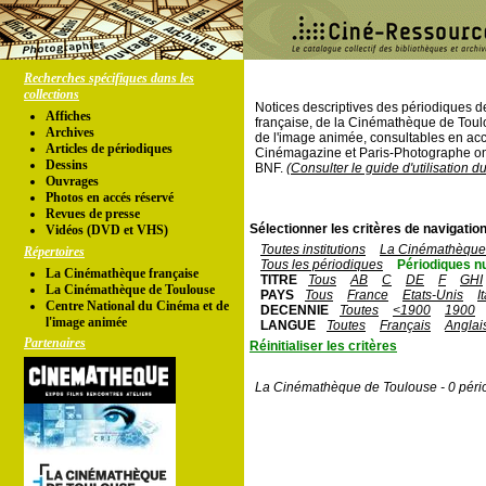
Recherches spécifiques dans les
collections
Notices descriptives des périodiques 
Affiches
française, de la Cinémathèque de Toul
Archives
de l'image animée, consultables en acc
Articles de périodiques
Cinémagazine et Paris-Photographe ont
Dessins
BNF.
(Consulter le guide d'utilisation d
Ouvrages
Photos en accés réservé
Revues de presse
Sélectionner les critères de navigation
Vidéos (DVD et VHS)
Toutes institutions
La Cinémathèque 
Répertoires
Tous les périodiques
Périodiques n
La Cinémathèque française
TITRE
Tous
AB
C
DE
F
GHI
La Cinémathèque de Toulouse
PAYS
Tous
France
Etats-Unis
I
Centre National du Cinéma et de
DECENNIE
Toutes
<1900
1900
l'image animée
LANGUE
Toutes
Français
Anglai
Partenaires
Réinitialiser les critères
La Cinémathèque de Toulouse - 0 péri