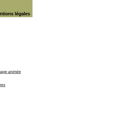
ntions légales
image animée
res