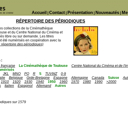
Accueil
Contact
Présentation
Nouveautés
Me
|
|
|
|
RÉPERTOIRE DES PÉRIODIQUES
des collections de la Cinémathèque
ouse et du Centre National du Cinéma et
ès libre ou sur demande. Les titres
 été numérisés en coopération avec la
u répertoire des périodiques)
 :
française
La Cinémathèque de Toulouse
Centre National du Cinéma et de l'
umérisés
JKL
MNO
PQ
R
S
TUVWZ
0-9
talie
Belgique
Grde-Bretagne
Espagne
Allemagne
Canada
Suisse
Aut
1910
1920
1930
1940
1950
1960
1970
1980
1990
>2000
s
Italien
Espagnol
Allemand
Autres
odiques sur 1579