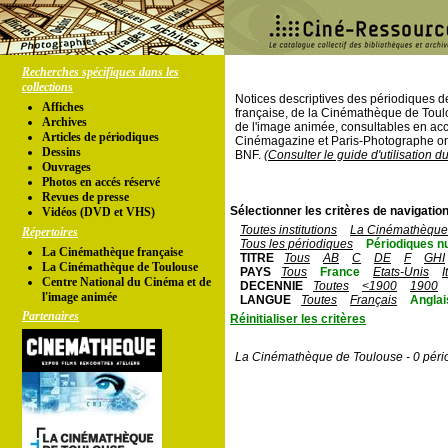
Recherches spécifiques dans les
collections
Notices descriptives des périodiques 
Affiches
française, de la Cinémathèque de Toul
Archives
de l'image animée, consultables en acc
Articles de périodiques
Cinémagazine et Paris-Photographe ont
Dessins
BNF.
(Consulter le guide d'utilisation d
Ouvrages
Photos en accés réservé
Revues de presse
Sélectionner les critères de navigation
Vidéos (DVD et VHS)
Toutes institutions
La Cinémathèque 
Répertoires
Tous les périodiques
Périodiques n
La Cinémathèque française
TITRE
Tous
AB
C
DE
F
GHI
La Cinémathèque de Toulouse
PAYS
Tous
France
Etats-Unis
I
Centre National du Cinéma et de
DECENNIE
Toutes
<1900
1900
l'image animée
LANGUE
Toutes
Français
Anglai
Partenaires
Réinitialiser les critères
La Cinémathèque de Toulouse - 0 péri