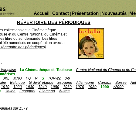
Accueil
Contact
Présentation
Nouveautés
Me
|
|
|
|
RÉPERTOIRE DES PÉRIODIQUES
des collections de la Cinémathèque
ouse et du Centre National du Cinéma et
ès libre ou sur demande. Les titres
 été numérisés en coopération avec la
u répertoire des périodiques)
 :
française
La Cinémathèque de Toulouse
Centre National du Cinéma et de l'
umérisés
JKL
MNO
PQ
R
S
TUVWZ
0-9
talie
Belgique
Grde-Bretagne
Espagne
Allemagne
Canada
Suisse
Aut
1910
1920
1930
1940
1950
1960
1970
1980
1990
>2000
s
Italien
Espagnol
Allemand
Autres
odiques sur 1579