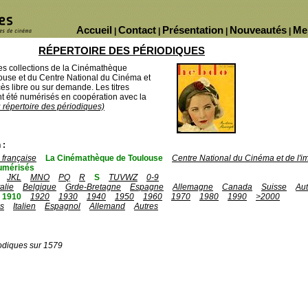
Accueil
Contact
Présentation
Nouveautés
Me
|
|
|
|
RÉPERTOIRE DES PÉRIODIQUES
des collections de la Cinémathèque
ouse et du Centre National du Cinéma et
ès libre ou sur demande. Les titres
 été numérisés en coopération avec la
u répertoire des périodiques)
 :
française
La Cinémathèque de Toulouse
Centre National du Cinéma et de l'
umérisés
JKL
MNO
PQ
R
S
TUVWZ
0-9
talie
Belgique
Grde-Bretagne
Espagne
Allemagne
Canada
Suisse
Aut
1910
1920
1930
1940
1950
1960
1970
1980
1990
>2000
is
Italien
Espagnol
Allemand
Autres
odiques sur 1579