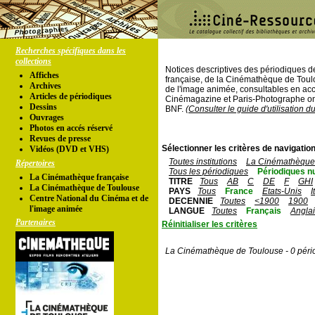
Recherches spécifiques dans les
collections
Notices descriptives des périodiques 
Affiches
française, de la Cinémathèque de Toul
Archives
de l'image animée, consultables en acc
Articles de périodiques
Cinémagazine et Paris-Photographe ont
Dessins
BNF.
(Consulter le guide d'utilisation d
Ouvrages
Photos en accés réservé
Revues de presse
Sélectionner les critères de navigation
Vidéos (DVD et VHS)
Toutes institutions
La Cinémathèque 
Répertoires
Tous les périodiques
Périodiques n
La Cinémathèque française
TITRE
Tous
AB
C
DE
F
GHI
La Cinémathèque de Toulouse
PAYS
Tous
France
Etats-Unis
I
Centre National du Cinéma et de
DECENNIE
Toutes
<1900
1900
l'image animée
LANGUE
Toutes
Français
Angla
Partenaires
Réinitialiser les critères
La Cinémathèque de Toulouse - 0 péri