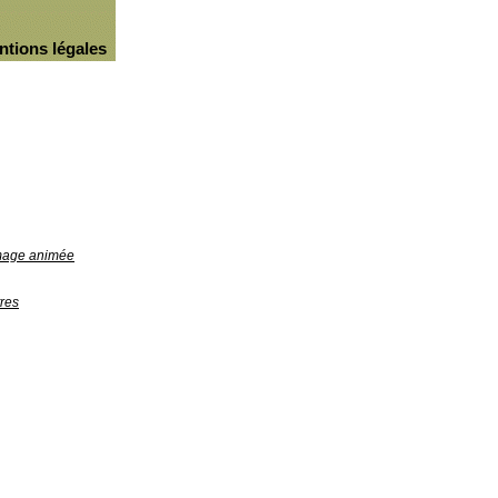
ntions légales
image animée
res