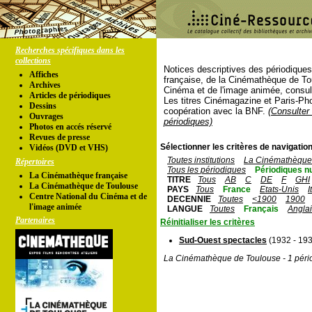
Recherches spécifiques dans les
collections
Notices descriptives des périodique
Affiches
française, de la Cinémathèque de To
Archives
Cinéma et de l'image animée, consul
Articles de périodiques
Les titres Cinémagazine et Paris-Ph
Dessins
coopération avec la BNF.
(Consulter 
Ouvrages
périodiques)
Photos en accés réservé
Revues de presse
Sélectionner les critères de navigation
Vidéos (DVD et VHS)
Toutes institutions
La Cinémathèque 
Répertoires
Tous les périodiques
Périodiques n
La Cinémathèque française
TITRE
Tous
AB
C
DE
F
GHI
La Cinémathèque de Toulouse
PAYS
Tous
France
Etats-Unis
I
Centre National du Cinéma et de
DECENNIE
Toutes
<1900
1900
l'image animée
LANGUE
Toutes
Français
Angla
Partenaires
Réinitialiser les critères
Sud-Ouest spectacles
(1932 - 19
La Cinémathèque de Toulouse - 1 péri